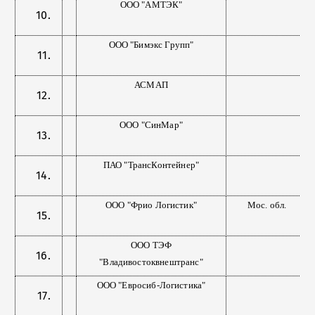
ООО "АМТЭК"
ООО "Бимэкс Групп"
АСМАП
ООО "СинМар"
ПАО "ТрансКонтейнер"
ООО "Фрио Логистик"
Мос. обл.
ООО ТЭФ
"Владивостоквнештранс"
ООО "Евросиб-Логистика"