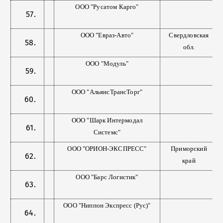
ООО "Русатом Карго"
ООО "Евраз-Авто"
Свердловская
обл.
ООО "Модуль"
ООО "АльянсТрансТорг"
ООО "Шарк Интермодал
Системс"
ООО "ОРИОН-ЭКСПРЕСС"
Приморский
край
ООО "Барс Логистик"
ООО "Ниппон Экспресс (Рус)"