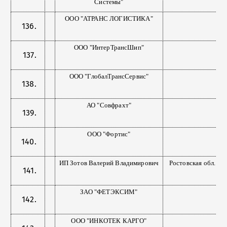
Системы"
ООО "АТРАНС ЛОГИСТИКА"
ООО "ИнтерТрансШип"
ООО "ГлобалТрансСервис"
АО "Совфрахт"
ООО "Фортис"
ИП Зотов Валерий Владимирович
Ростовская обл.
ЗАО "ФЕТЭКСИМ"
ООО "ИНКОТЕК КАРГО"