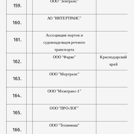
ООО "Зентранс"
АО "ИНТЕРТРАНС"
Ассоциация портов и
судовладельцев речного
транспорта
ООО "Фарко"
Краснодарский
край
ООО "Мортранс"
ООО "Межтранс-1"
ООО "ПРО-ЛОГ"
ООО "Техинмаш"