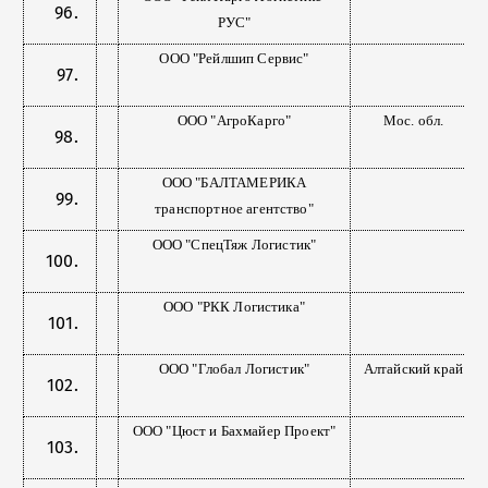
РУС"
ООО "Рейлшип Сервис"
ООО "АгроКарго"
Мос. обл.
ООО "БАЛТАМЕРИКА
транспортное агентство"
ООО "СпецТяж Логистик"
ООО "РКК Логистика"
ООО "Глобал Логистик"
Алтайский край
ООО "Цюст и Бахмайер Проект"