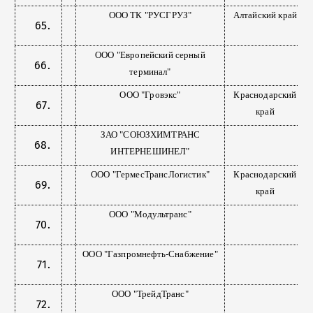
ООО ТК "РУСГРУЗ"
Алтайский край
ООО "Европейский серный
терминал"
ООО "Гровэкс"
Краснодарский
край
ЗАО "СОЮЗХИМТРАНС
ИНТЕРНЕШИНЕЛ"
ООО "ГермесТрансЛогистик"
Краснодарский
край
ООО "Модультранс"
ООО "Газпромнефть-Снабжение"
ООО "ТрейдТранс"