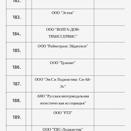
ООО "Эстив"
ООО "ВОЛГА-ДОН-
ТРАНССЕРВИС"
ООО "Райнотранс Эйдженси"
ООО "Транзит"
ООО "Эм Си Лоджистикс Си-Ай-
Эс"
АНО "Русская интермодальная
логистическая ассоциация"
ООО "РТЛ"
ООО "ТИС-Лоджистик"