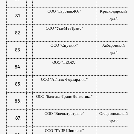
ООО "Европак-Юг"
Краснодарский
край
ООО "УглеМетТранс"
ООО "Спутник"
Хабаровский
край
ООО "ТЕОРА"
ООО "АГитэк Форвардинг"
ООО "Балтика-Транс Логистика"
ООО "Внешагротранс"
Ставропольский
край
ООО "ТАИР Шиппинг"