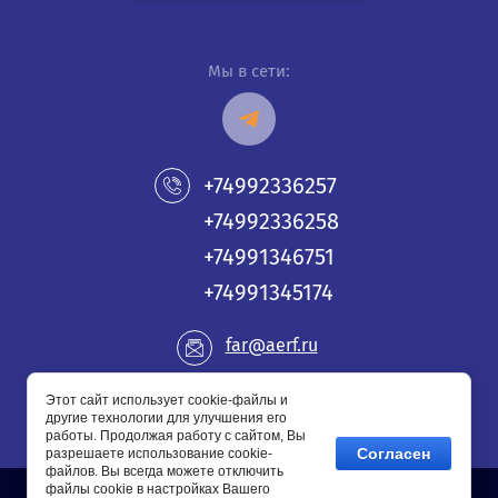
Мы в сети:
+74992336257
+74992336258
+74991346751
+74991345174
far@aerf.ru
РФ, 119313, Москва, ул.Гарибальди, 11, пом. XII
Этот сайт использует cookie-файлы и
другие технологии для улучшения его
работы. Продолжая работу с сайтом, Вы
Согласен
разрешаете использование cookie-
файлов. Вы всегда можете отключить
файлы cookie в настройках Вашего