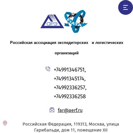
Российская ассоциация экспедиторских и логистических
организаций
+74991346751,
+74991345174,
+74992336257,
+74992336258
far@aerf.ru
Российская Федерация, 119313, Москва, улица
Гарибальди, дом 11, помещение XII