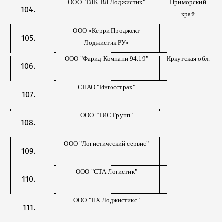
ООО "ТЛК ВЛ Лоджистик"
Приморский
край
OOO «Керри Проджект
Лоджистик РУ»
ООО "Фарид Компани 94.19"
Иркутская обл.
СПАО "Ингосстрах"
ООО "ТИС Групп"
ООО "Логистический сервис"
ООО "СТА Логистик"
ООО "НХ Лоджистикс"