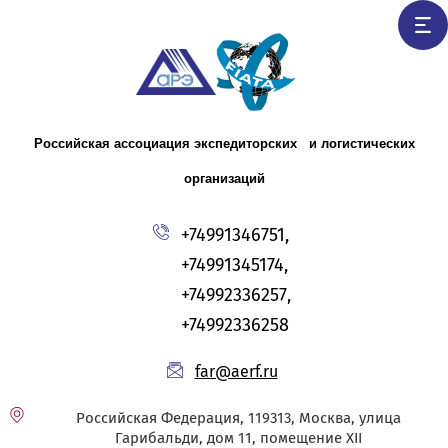
Российская ассоциация экспедиторских и логистических
организаций
+74991346751,
+74991345174,
+74992336257,
+74992336258
far@aerf.ru
Российская Федерация, 119313, Москва, улица
Гарибальди, дом 11, помещение XII