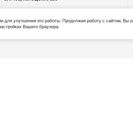
cs@slogint.ru
http://www.slogint.ru
ии для улучшения его работы. Продолжая работу с сайтом, Вы 
настройках Вашего браузера.
Вакансии членов АРЭ
...
Российское законодательство о ТЭО
Нормативные и справо
стических организаций
Карта сайта
Пользовательское соглаш
I