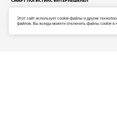
"СМАРТ ЛОГИСТИКС ИНТЕРНЕШЕНЕЛ"
ООО
Этот сайт использует cookie-файлы и другие технолог
файлов. Вы всегда можете отключить файлы cookie в 
Главная
Регистрация
Члены АРЭ
Главная
Регистрация
Члены АРЭ
Вакансии членов АРЭ
Участие АРЭ в мероприятиях
Реестр экспедиторских и логи
Сертификация 3PL и 4PL
+74992336257
РФ, 119313, Москва,
ул.Гарибальди, 11, пом. XI
+74992336258