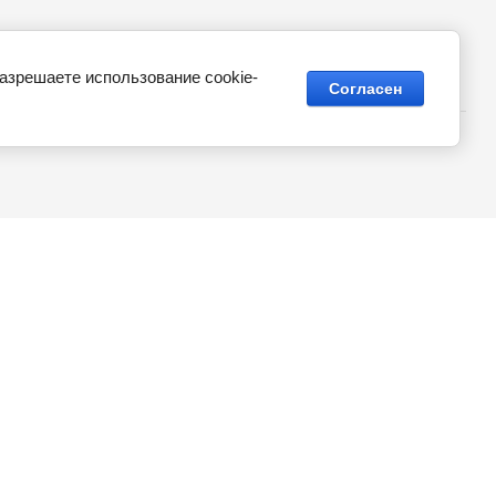
разрешаете использование cookie-
Согласен
Регистрация/авторизация
чные материалы
Полезные ссылки
Вопрос-ответ
ение
Политика конфиденциальности
Кадры
Мы в сети: