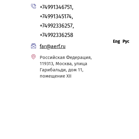
+74991346751,
+74991345174,
+74992336257,
+74992336258
Eng
Рус
far@aerf.ru
Российская Федерация,
119313, Москва, улица
Гарибальди, дом 11,
помещение XII